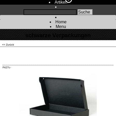
Artikel:
Home
Menu
schwarze Verpackungen
<<
Zurück
F427c-